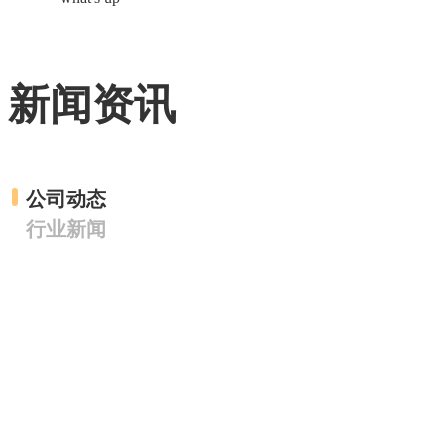
新闻资讯
公司动态
行业新闻